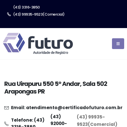
(43) 3316-3850
(43) 99935-9523(Comercial)
Rua Uirapuru
550
5° Andar, Sala 502
Arapongas
PR
Email: atendimento@certificadofuturo.com.br
(43)
(43) 99935-
Telefone: (43)
92000-
9523(Comercial)
3316-3850