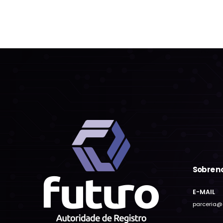
Sobre n
E-MAIL
parceria@